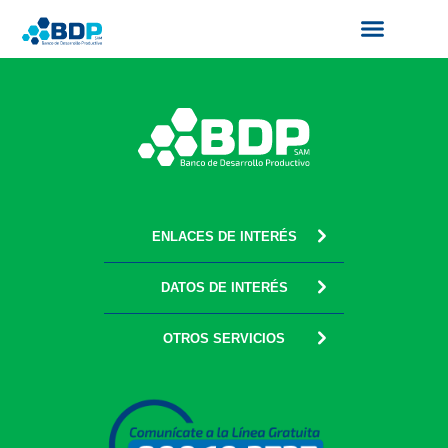
Ir
al
contenido
Productos y Servicios
Finanzas Sostenibles
Servicios Digitales
ENLACES DE INTERÉS
DATOS DE INTERÉS
OTROS SERVICIOS