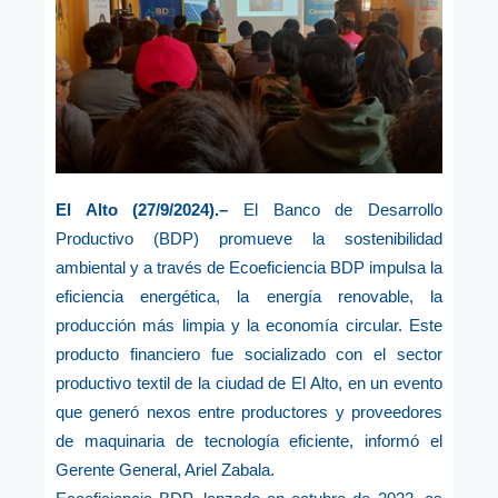
El Alto (27/9/2024).–
El Banco de Desarrollo
Productivo (BDP) promueve la sostenibilidad
ambiental y a través de Ecoeficiencia BDP impulsa la
eficiencia energética, la energía renovable, la
producción más limpia y la economía circular. Este
producto financiero fue socializado con el sector
productivo textil de la ciudad de El Alto, en un evento
que generó nexos entre productores y proveedores
de maquinaria de tecnología eficiente, informó el
Gerente General, Ariel Zabala.