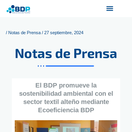
Ir
al
contenido
Productos y Servicios
Finanzas Sostenibles
Servicios Digitales
/
Notas de Prensa
/
27 septiembre, 2024
Notas de Prensa
El BDP promueve la
sostenibilidad ambiental con el
sector textil alteño mediante
Ecoeficiencia BDP