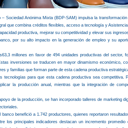
o – Sociedad Anónima Mixta (BDP-SAM) impulsa la transformación 
gral que combina créditos flexibles, acceso a tecnología y Asistenci
capacidad productiva, mejorar su competitividad y elevar sus ingres
banco, por su alto impacto en la generación de empleo y su aporte
,3 millones en favor de 494 unidades productivas del sector, fo
o. Estas inversiones se traducen en mayor dinamismo económico, co
s y familias que forman parte de esta cadena productiva estratégic
as tecnologías para que esta cadena productiva sea competitiva. P
triplicar la producción anual, mientras que la integración de co
poyo de la producción, se han incorporado talleres de marketing dig
ctoriales.
l banco benefició a 1.742 productores, quienes reportaron resultados
ntre los principales indicadores destacan un incremento promedio