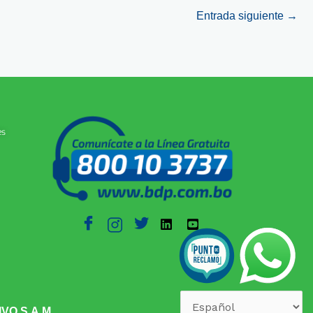
Entrada siguiente
→
es
O S.A.M.