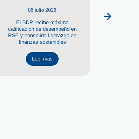
06 julio 2026
El BDP recibe máxima
El BDP ap
calificación de desempeño en
económica
RSE y consolida liderazgo en
reprogr
finanzas sostenibles
Leer mas