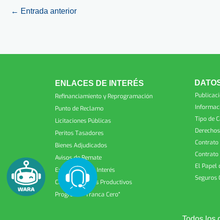
←
Entrada anterior
DATOS
ENLACES DE INTERÉS
Publicac
Refinanciamiento y Reprogramación
Informac
Punto de Reclamo
Tipo de 
Licitaciones Públicas
Derechos
Peritos Tasadores
Contrato
Bienes Adjudicados
Contrato
Avisos de Remate
El Papel 
Expresiones de Interés
Seguros 
Cartilla Créditos Productivos
Programa "Tranca Cero"
Todos los 