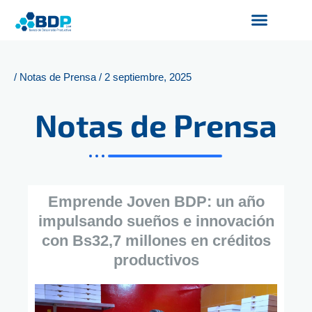
Ir
al
contenido
Productos y Servicios
Finanzas Sostenibles
Servicios Digitales
/
Notas de Prensa
/
2 septiembre, 2025
Notas de Prensa
Emprende Joven BDP: un año
impulsando sueños e innovación
con Bs32,7 millones en créditos
productivos