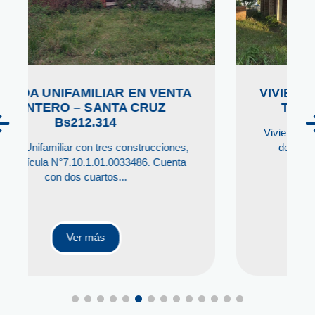
EN VENTA
VIVIENDA UNIFAMILIAR EN VE
CRUZ
TRINIDAD - BENI Bs173.076
Vivienda Unifamiliar ubicado en la Zona 
strucciones,
de la ciudad de Trinidad, con Matricul
86. Cuenta
Computarizada N...
Ver más