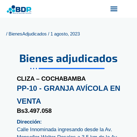
Ir
al
contenido
Productos y Servicios
Finanzas Sostenibles
Servicios Digitales
/
BienesAdjudicados
/
1 agosto, 2023
Bienes adjudicados
CLIZA – COCHABAMBA
PP-10 - GRANJA AVÍCOLA EN
VENTA
Bs3.497.058
Dirección:
Calle Innominada ingresando desde la Av.