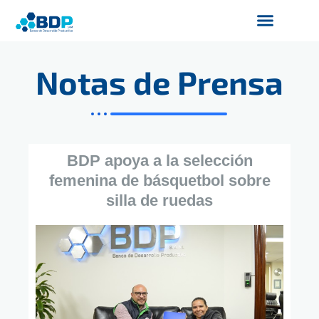
Ir
al
contenido
Productos y Servicios
Finanzas Sostenibles
Servicios Digitales
Notas de Prensa
BDP apoya a la selección
femenina de básquetbol sobre
silla de ruedas