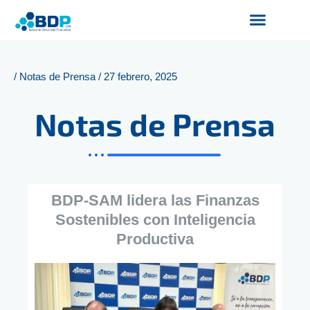
Ir
al
contenido
Productos y Servicios
Finanzas Sostenibles
Servicios Digitales
/
Notas de Prensa
/
27 febrero, 2025
Notas de Prensa
BDP-SAM lidera las Finanzas
Sostenibles con Inteligencia
Productiva