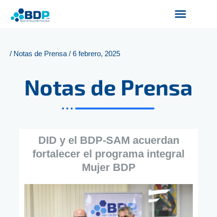
Ir
al
contenido
Productos y Servicios
Finanzas Sostenibles
Servicios Digitales
/
Notas de Prensa
/
6 febrero, 2025
Notas de Prensa
DID y el BDP-SAM acuerdan
fortalecer el programa integral
Mujer BDP