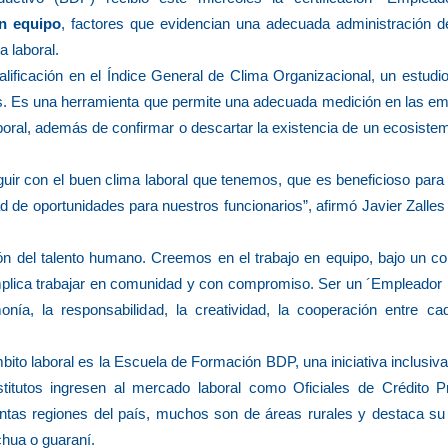
en equipo
, factores que evidencian una adecuada administración d
 laboral.
alificación en el Índice General de Clima Organizacional, un estudi
es. Es una herramienta que permite una adecuada medición en las em
laboral, además de confirmar o descartar la existencia de un ecosiste
r con el buen clima laboral que tenemos, que es beneficioso para e
 de oportunidades para nuestros funcionarios”, afirmó Javier Zalles
ión del talento humano. Creemos en el trabajo en equipo, bajo un c
mplica trabajar en comunidad y con compromiso. Ser un ´Empleador L
nía, la responsabilidad, la creatividad, la cooperación entre c
bito laboral es la Escuela de Formación BDP, una iniciativa inclusi
titutos ingresen al mercado laboral como Oficiales de Crédito P
intas regiones del país, muchos son de áreas rurales y destaca su 
hua o guaraní.