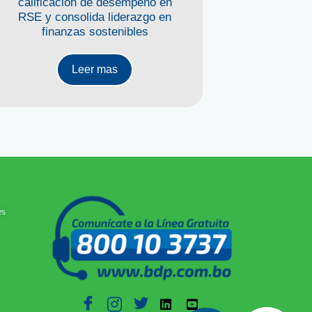
calificación de desempeño en
económica
RSE y consolida liderazgo en
reprogr
finanzas sostenibles
Leer mas
es