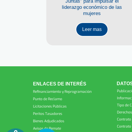
 créditos,
Juntas” para impulsar el
teligencia
liderazgo económico de las
mujeres
Leer mas
DATOS
ENLACES DE INTERÉS
Publicac
Refinanciamiento y Reprogramación
Informac
Punto de Reclamo
Tipo de 
Licitaciones Públicas
Derechos
Peritos Tasadores
Contrato
Bienes Adjudicados
Contrato
Avisos de Remate