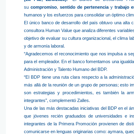
su
compromiso
,
sentido de pertenencia
y
trabajo 
humanos y los esfuerzos para consolidar un óptimo clima
El único banco de desarrollo del país obtuvo una alta c
consultora Human Value que analiza diferentes variabl
objetivo de evaluar su cultura organizacional, el clima 
y de armonía laboral.
“Agradecemos el reconocimiento que nos impulsa a segui
para el empleador. En el banco fomentamos una igualdad
Administración y Talento Humano del BDP.
“El BDP tiene una ruta clara respecto a la administrac
más allá de la reunión de un grupo de personas; esto i
son estrategias y procedimientos, es también la armo
integrantes”, complementó Zalles.
Una de las más destacadas iniciativas del BDP en el ám
que jóvenes recién graduados de universidades e ins
integrantes de la Primera Promoción provienen de dist
comunicarse en lenguas originarias como: aymara, quec