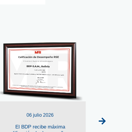
06 julio 2026
El BDP recibe máxima
El BDP ap