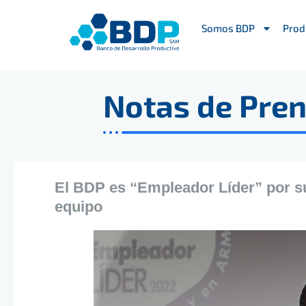
Ir
al
Somos BDP
Prod
contenido
Notas de Pre
El BDP es “Empleador Líder” por su
equipo