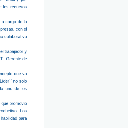
e los recursos
o a cargo de la
presas, con el
ma colaborativo
l trabajador y
 T., Gerente de
oncepto que va
íder´´ no solo
ada uno de los
va que promovió
roductivo. Los
habilidad para