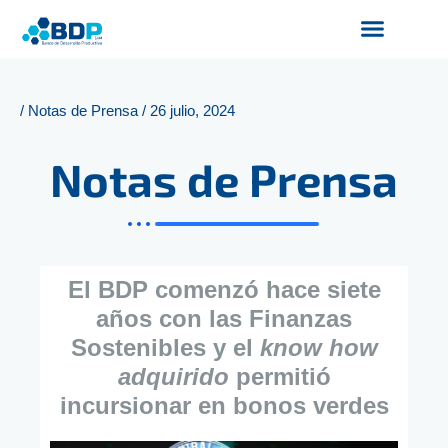
Ir
al
contenido
Productos y Servicios
Finanzas Sostenibles
Servicios Digitales
/
Notas de Prensa
/
26 julio, 2024
Notas de Prensa
El BDP comenzó hace siete
años con las Finanzas
Sostenibles y el
know how
adquirido
permitió
incursionar en bonos verdes