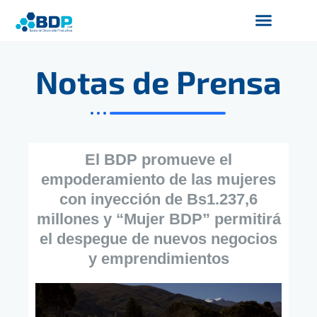
Ir
al
contenido
Productos y Servicios
Finanzas Sostenibles
Servicios Digitales
Notas de Prensa
El BDP promueve el
empoderamiento de las mujeres
con inyección de Bs1.237,6
millones y “Mujer BDP” permitirá
el despegue de nuevos negocios
y emprendimientos