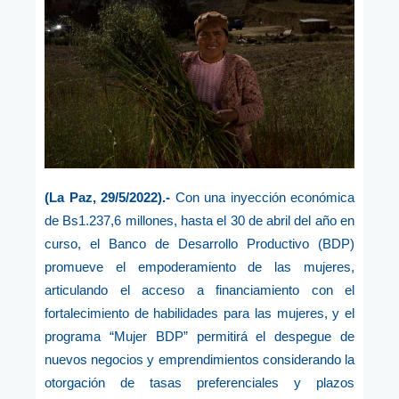
(La Paz, 29/5/2022).-
Con una inyección económica
de Bs1.237,6 millones, hasta el 30 de abril del año en
curso, el Banco de Desarrollo Productivo (BDP)
promueve el empoderamiento de las mujeres,
articulando el acceso a financiamiento con el
fortalecimiento de habilidades para las mujeres, y el
programa “Mujer BDP” permitirá el despegue de
nuevos negocios y emprendimientos considerando la
otorgación de tasas preferenciales y plazos