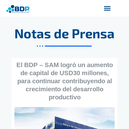
Ir
al
contenido
Productos y Servicios
Finanzas Sostenibles
Servicios Digitales
Notas de Prensa
El BDP – SAM logró un aumento
de capital de USD30 millones,
para continuar contribuyendo al
crecimiento del desarrollo
productivo