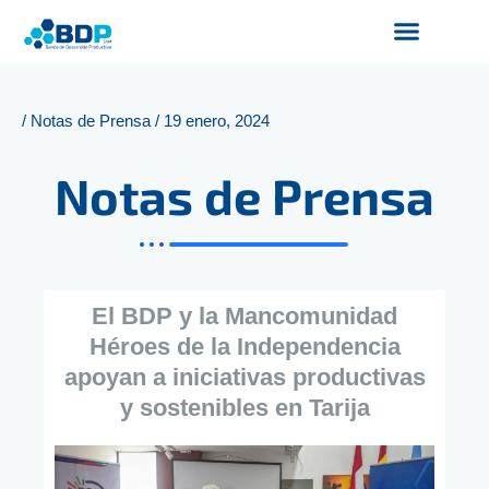
Ir
al
contenido
Productos y Servicios
Finanzas Sostenibles
Servicios Digitales
/
Notas de Prensa
/
19 enero, 2024
Notas de Prensa
El BDP y la Mancomunidad
Héroes de la Independencia
apoyan a iniciativas productivas
y sostenibles en Tarija