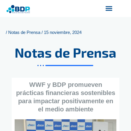
Ir
al
contenido
Productos y Servicios
Finanzas Sostenibles
Servicios Digitales
/
Notas de Prensa
/
15 noviembre, 2024
Notas de Prensa
WWF y BDP promueven
prácticas financieras sostenibles
para impactar positivamente en
el medio ambiente