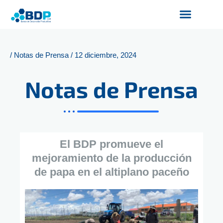
Ir
al
contenido
Productos y Servicios
Finanzas Sostenibles
Servicios Digitales
/
Notas de Prensa
/
12 diciembre, 2024
Notas de Prensa
El BDP promueve el
mejoramiento de la producción
de papa en el altiplano paceño